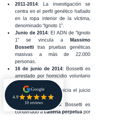
2011-2014
: La investigación se 
centra en el perfil genético hallado 
en la ropa interior de la víctima, 
denominado “Ignoto 1”.
Junio de 2014
: El ADN de “Ignoto 
1” se vincula a 
Massimo 
Bossetti
 tras pruebas genéticas 
masivas a más de 22.000 
personas.
16 de junio de 2014
: Bossetti es 
arrestado por homicidio voluntario 
agravado.
3 de julio de 2015
: Inicia el juicio 
en Bérgamo.
1 de julio de 2016
: Bossetti es 
condenado a 
cadena perpetua
 por 
el asesinato de Yara.
17 de julio de 2017
: La Corte de 
Apelación de Brescia confirma la 