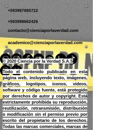
+593987885722
+593998662426
contacto@cienciaporlaverdad.com
academico@cienciaporlaverdad.com
© 2020 Ciencia por la Verdad S.A.S
Todo el contenido publicado en esta
página web, incluyendo texto, imágenes,
gráficos, logotipos, iconos, videos,
software y código fuente, está protegido
por derechos de autor y copyright. Está
estrictamente prohibida su reproducción,
reutilización, retransmisión, distribución
o modificación sin el permiso previo por
escrito del propietario de los derechos.
Todas las marcas comerciales, marcas de