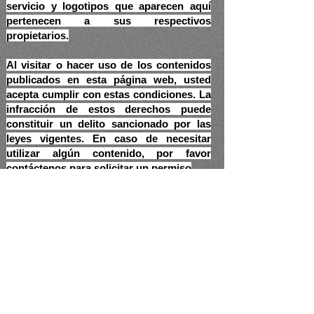
servicio y logotipos que aparecen aquí
pertenecen a sus respectivos
propietarios.
Al visitar o hacer uso de los contenidos
publicados en esta página web, usted
acepta cumplir con estas condiciones. La
infracción de estos derechos puede
constituir un delito sancionado por las
leyes vigentes. En caso de necesitar
utilizar algún contenido, por favor
contáctenos para solicitar un permiso
Nombre y Apellido
*
Correo Electrónico
*
Teléfono
*