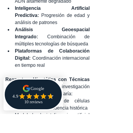
ADN altamente degradado
Inteligencia Artificial 
Predictiva:
 Progresión de edad y 
análisis de patrones
Análisis Geoespacial 
Integrado:
 Combinación de 
múltiples tecnologías de búsqueda
Plataformas de Colaboración 
Digital:
 Coordinación internacional 
en tiempo real
Reapertura Hipotética con Técnicas 
Actuales:
 Una investigación 
completamente nueva aplicaría:
Análisis de ADN de células 
individuales en evidencia histórica
Modelado de inteligencia artificial 
para análisis predictivo de 
comportamiento