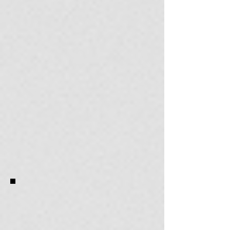
Medicina, etc.), profesionales del área o
público interesado con nociones básicas
Requisitos y Documentación:
Documento de Identidad oficial
vigente (Cédula de Identidad o
Pasaporte).
Ficha de Inscripción completada y
comprobante de matrícula.
Síntesis curricular (CV) resumida
(requerida para talleres de nivel
intermedio o avanzado).
Disposición para la participación
activa y resolución de
casos/ejercicios prácticos.