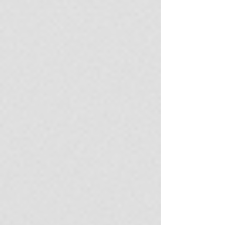
afines.
Requisitos y Documentación:
Documento de Identidad oficial
vigente.
Aval académico de aprobación
previa de los módulos teóricos
correspondientes (o acreditación de
experiencia equivalente).
Carta de compromiso de
bioseguridad, uso obligatorio de
Equipo de Protección Personal
(EPP) y deslinde de
responsabilidad/normas de
conducta en campo.
Carta de Confidencialidad firmada
sobre las metodologías, casos
simulados o evidencias abordadas.