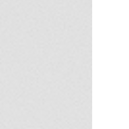
Talleres
Capacitacion
es breves
enfocadas
en la
adquisición
de
competencia
s teóricas o
metodológic
as
puntuales.
Nivel académico:
Estudiantes
universitarios de carreras afines (Derecho,
Criminología, Criminalística, Psicología,