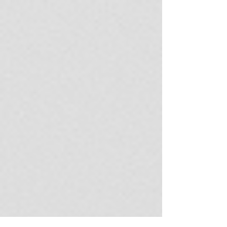
Prácticas In-
Company
Programas
diseñados a
la medida
para
empresas,
organismos
del Estado,
colegios
profesionale
s o firmas
jurídicas.
Nivel académico:
Dirigido al personal
designado por la institución, empresa u
organización contratante.
Requisitos y Documentación:
Carta de postulación u orden de
servicio formal emitida por la
entidad contratante.
Listado oficial de participantes con
datos de identidad y cargos.
Suscripción formal de la Carta de