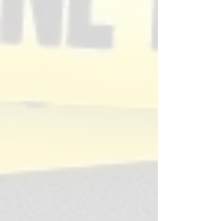
Prácticas de
Campo
Actividades
presenciales
o de
simulación
aplicada con
manejo de
técnicas
periciales e
instrumentos
.
Nivel académico:
Profesionales, técnicos
o estudiantes avanzados de programas del
área forense, criminalística o ciencias